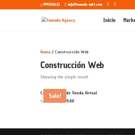
999350122
info@tomoda-mkt.com
Inicio
Marke
Home
/ Construcción Web
Construcción Web
Showing the single result
Construcción de Tienda Virtual
Sale!
Original
Current
S/
799.00
S/
699.00
price
price
was:
is:
S/799.00.
S/699.00.